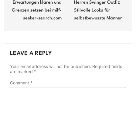
navigation
Erwartungen klären und
Herren Swinger Outfit:
Grenzen setzen bei milf-
Stilvolle Looks für
seeker-search.com
selbstbewusste Männer
LEAVE A REPLY
Your email address will not be published.
Required fields
are marked
*
Comment
*